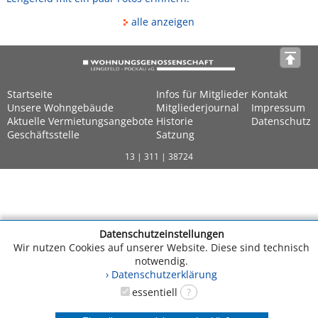
alle anzeigen
Startseite
Infos für Mitglieder
Kontakt
Unsere Wohngebäude
Mitgliederjournal
Impressum
Aktuelle Vermietungsangebote
Historie
Datenschutz
Geschäftsstelle
Satzung
13 | 311 | 38724
Datenschutzeinstellungen
Wir nutzen Cookies auf unserer Website. Diese sind technisch
notwendig.
› Datenschutzerklärung
essentiell
?